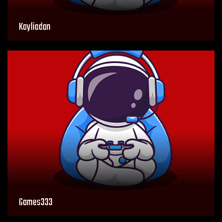
Kayliadan
Games333