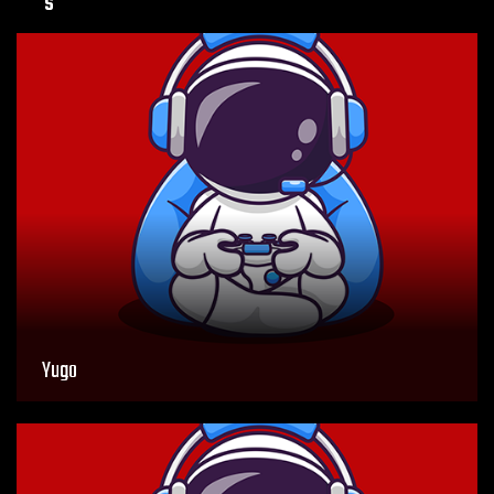
s
Yugo